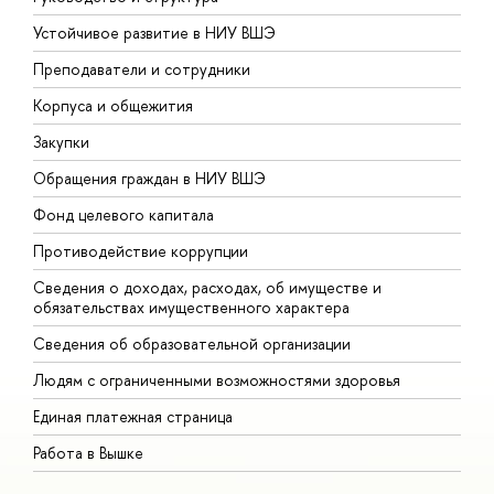
Устойчивое развитие в НИУ ВШЭ
О
Преподаватели и сотрудники
П
Корпуса и общежития
В
Закупки
П
Обращения граждан в НИУ ВШЭ
А
Фонд целевого капитала
Д
Противодействие коррупции
Ц
Сведения о доходах, расходах, об имуществе и
Б
обязательствах имущественного характера
О
Сведения об образовательной организации
О
Людям с ограниченными возможностями здоровья
Единая платежная страница
Работа в Вышке