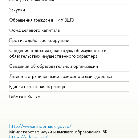
Закупки
П
Обращения граждан в НИУ ВШЭ
А
Фонд целевого капитала
Д
Противодействие коррупции
Ц
Сведения о доходах, расходах, об имуществе и
Б
обязательствах имущественного характера
О
Сведения об образовательной организации
О
Людям с ограниченными возможностями здоровья
Единая платежная страница
Работа в Вышке
http://www.minobrnauki.gov.ru/
Министерство науки и высшего образования РФ
https://edu.gov.ru/