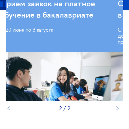
Прием заявок на платное
обучение в бакалавриате
С 20 июня по 3 августа
1
/
2