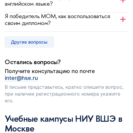
английском языке?
получения логина и пароля вы сможете выбрать
— Да, вы можете ознакомиться со списком
интересующую программу, записаться на
Я победитель МОМ, как воспользоваться
программ в
каталоге
.
отборочные мероприятия и отслеживать свой
своим дипломом?
статус.
— Создайте
новую заявку на регистрацию
и
напишите письмо модератору с просьбой
Другие вопросы
рассмотреть ваш диплом.
Остались вопросы?
Получите консультацию по почте
inter@hse.ru
В письме представьтесь, кратко опишите вопрос,
при наличии регистрационного номера укажите
его.
Учебные кампусы НИУ ВШЭ в
Москве