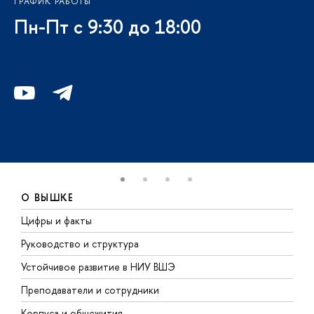
ГРАФИК РАБОТЫ
Пн-Пт с 9:30 до 18:00
О ВЫШКЕ
Цифры и факты
Л
Руководство и структура
Д
Устойчивое развитие в НИУ ВШЭ
О
Преподаватели и сотрудники
П
Корпуса и общежития
В