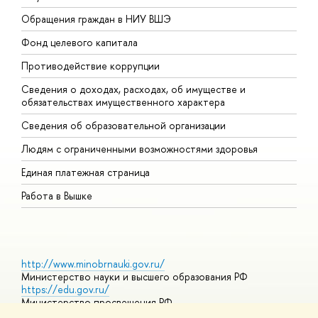
Обращения граждан в НИУ ВШЭ
А
Фонд целевого капитала
Д
Противодействие коррупции
Ц
Сведения о доходах, расходах, об имуществе и
Б
обязательствах имущественного характера
О
Сведения об образовательной организации
О
Людям с ограниченными возможностями здоровья
Единая платежная страница
Работа в Вышке
http://www.minobrnauki.gov.ru/
Министерство науки и высшего образования РФ
https://edu.gov.ru/
Министерство просвещения РФ
https://elearning.hse.ru/mooc