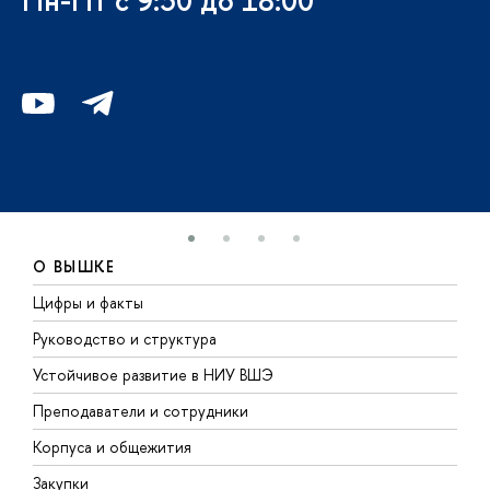
Пн-Пт с 9:30 до 18:00
О ВЫШКЕ
Цифры и факты
Л
Руководство и структура
Д
Устойчивое развитие в НИУ ВШЭ
О
Преподаватели и сотрудники
П
Корпуса и общежития
В
Закупки
П