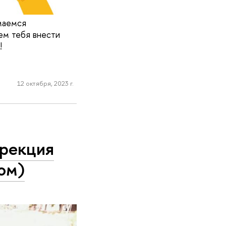
маемся
ем тебя внести
!
12 октября, 2023 г.
ирекция
ом)