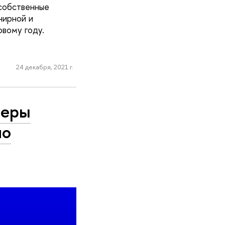
собственные
нирной и
овому году.
24 декабря, 2021 г.
неры
по