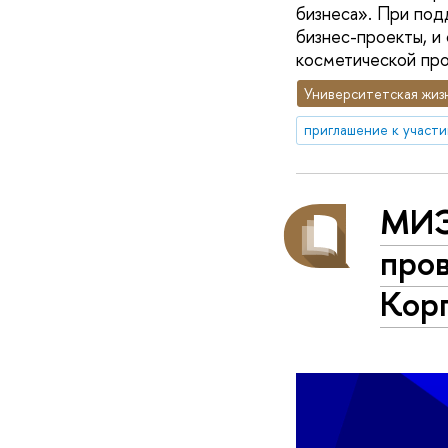
бизнеса». При под
бизнес-проекты, и
косметической про
Университетская жиз
приглашение к участ
МИЭМ
про
Кор