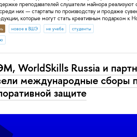
держке преподавателей слушатели майнора реализуют 
 среди них — стартапы по производству и продаже суве
дукции, которые могут стать креативным подарком к Н
нь
новое в ВШЭ
не учеба
студенты
ию
, WorldSkills Russia и парт
вели международные сборы 
поративной защите