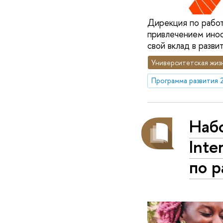
Дирекция по рабо
привлечением инос
свой вклад в разв
Университетская жиз
Программа развития 
Наб
Inte
по 