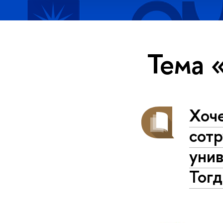
Тема 
Хоче
сотр
уни
Тогд