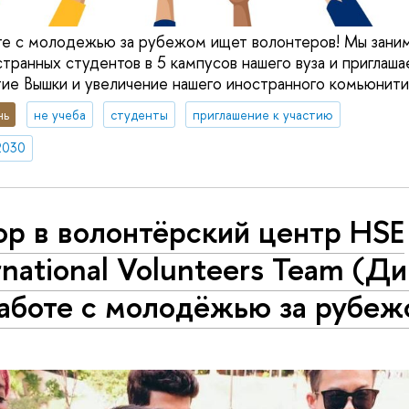
те с молодежью за рубежом ищет волонтеров! Мы зани
транных студентов в 5 кампусов нашего вуза и приглаша
итие Вышки и увеличение нашего иностранного комьюнити
нь
не учеба
студенты
приглашение к участию
2030
ор в волонтёрский центр HSE
rnational Volunteers Team (Д
работе с молодёжью за рубеж