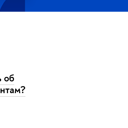
ь об
ентам?