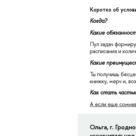
Коротко об услов
Когда?
Какие обязанност
Пул задач формируе
расписания и коли
Какие преимущес
Ты получишь бесце
книжку, мерч и, в
Как стать часть
А если еще сомнев
Ольга, г. Грод
муниципальное