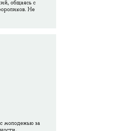
ий, общаясь с
еороликов. Не
с молодежью за
ности,