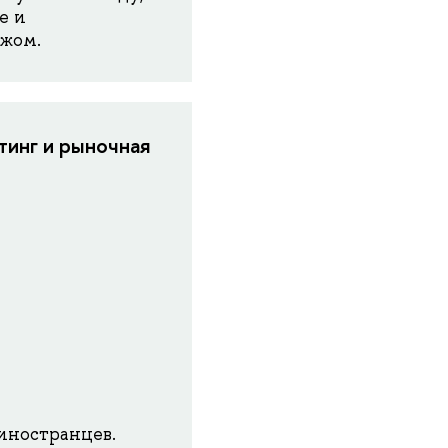
е и
ежом.
тинг и рыночная
иностранцев.