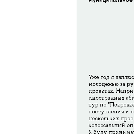
Уже год я являю
молодежью за ру
проектах. Напри
иностранных аби
тур по "Покровк
поступления и о
нескольких прое
колоссальный оп
Я буду принимат