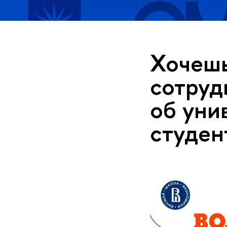
Хочешь
сотруд
об уни
студен