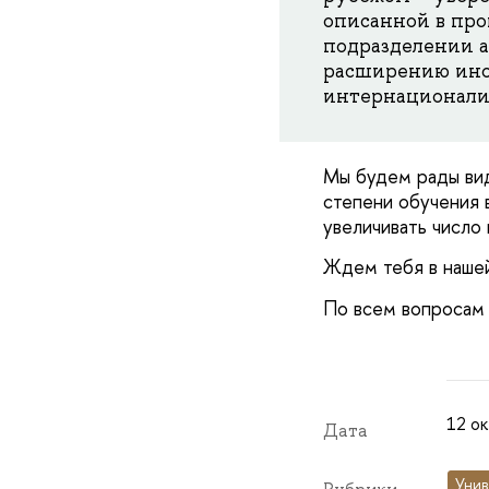
описанной в про
подразделении а
расширению ино
интернационализ
Мы будем рады вид
степени обучения 
увеличивать число
Ждем тебя в наше
По всем вопросам
12 ок
Дата
Унив