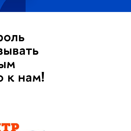
роль
зывать
ным
 к нам!