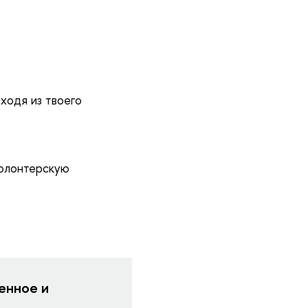
сходя из твоего
волонтерскую
енное и