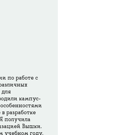
и по работе с
 различных
 для
водили кампус-
с особенностями
 в разработке
 Я получила
низацией Вышки.
м учебном году,