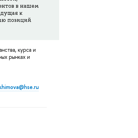
ентов в нашем
едущая к
ию позиций
нства, курса и
ных рынках и
akhimova@hse.ru