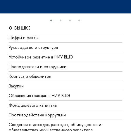
О ВЫШКЕ
Цифры и факты
Л
Руководство и структура
Д
Устойчивое развитие в НИУ ВШЭ
О
Преподаватели и сотрудники
П
Корпуса и общежития
В
Закупки
П
Обращения граждан в НИУ ВШЭ
А
Фонд целевого капитала
Д
Противодействие коррупции
Ц
Сведения о доходах, расходах, об имуществе и
Б
обязательствах имущественного характера