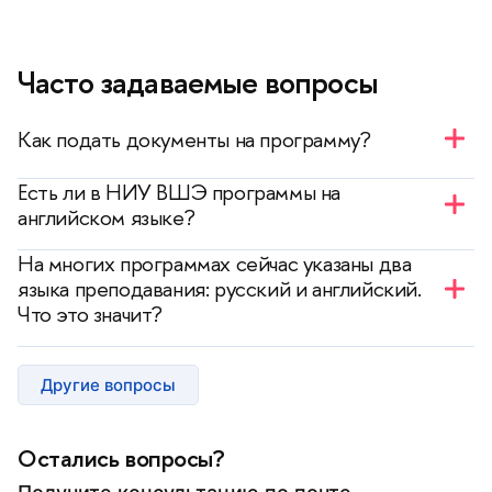
Часто задаваемые вопросы
Как подать документы на программу?
— Необходимо подать
заявку на обучение
. После
Есть ли в НИУ ВШЭ программы на
получения логина и пароля вы сможете выбрать
английском языке?
интересующую программу, записаться на
— Да, вы можете ознакомиться со списком
отборочные мероприятия и отслеживать свой
На многих программах сейчас указаны два
программ в
каталоге
.
статус.
языка преподавания: русский и английский.
Что это значит?
— На таких программах преподавание
осуществляется на русском языке, однако есть
Другие вопросы
часть предметов, которые преподаются на
английском. В зависимости от программы
предметы на английском языке могут быть
Остались вопросы?
обязательными или по выбору.