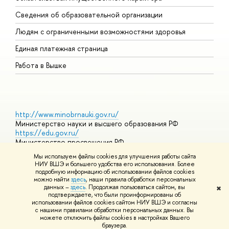
О
Сведения об образовательной организации
О
Людям с ограниченными возможностями здоровья
Единая платежная страница
Работа в Вышке
http://www.minobrnauki.gov.ru/
Министерство науки и высшего образования РФ
https://edu.gov.ru/
Министерство просвещения РФ
https://elearning.hse.ru/mooc
Мы используем файлы cookies для улучшения работы сайта
Массовые открытые онлайн-курсы
НИУ ВШЭ и большего удобства его использования. Более
подробную информацию об использовании файлов cookies
можно найти
здесь
, наши правила обработки персональных
данных –
здесь
. Продолжая пользоваться сайтом, вы
✖
© НИУ ВШЭ 1993–2026
Адреса и контакты
Условия
подтверждаете, что были проинформированы об
использования материалов
Политика конфиденциальности
Карта
использовании файлов cookies сайтом НИУ ВШЭ и согласны
сайта
с нашими правилами обработки персональных данных. Вы
Шрифты HSE Sans и HSE Slab разработаны в
Школе дизайна НИУ
можете отключить файлы cookies в настройках Вашего
ВШЭ
браузера.