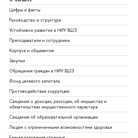
Цифры и факты
Л
Руководство и структура
Д
Устойчивое развитие в НИУ ВШЭ
О
Преподаватели и сотрудники
П
Корпуса и общежития
В
Закупки
П
Обращения граждан в НИУ ВШЭ
А
Фонд целевого капитала
Д
Противодействие коррупции
Ц
Сведения о доходах, расходах, об имуществе и
Б
обязательствах имущественного характера
О
Сведения об образовательной организации
О
Людям с ограниченными возможностями здоровья
Единая платежная страница