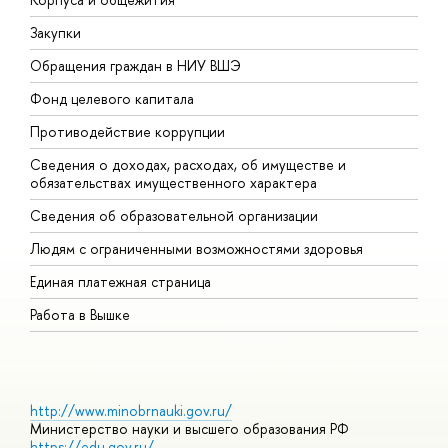
Закупки
П
Обращения граждан в НИУ ВШЭ
А
Фонд целевого капитала
Д
Противодействие коррупции
Ц
Сведения о доходах, расходах, об имуществе и
Б
обязательствах имущественного характера
О
Сведения об образовательной организации
О
Людям с ограниченными возможностями здоровья
Единая платежная страница
Работа в Вышке
http://www.minobrnauki.gov.ru/
Министерство науки и высшего образования РФ
https://edu.gov.ru/