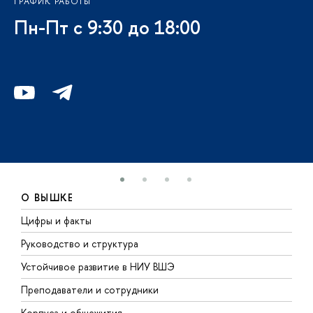
ГРАФИК РАБОТЫ
Пн-Пт с 9:30 до 18:00
О ВЫШКЕ
Цифры и факты
Л
Руководство и структура
Д
Устойчивое развитие в НИУ ВШЭ
О
Преподаватели и сотрудники
П
Корпуса и общежития
В