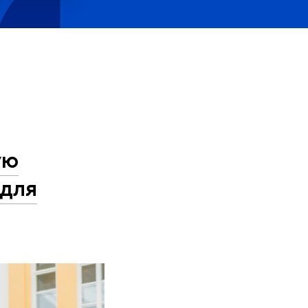
ую
 для