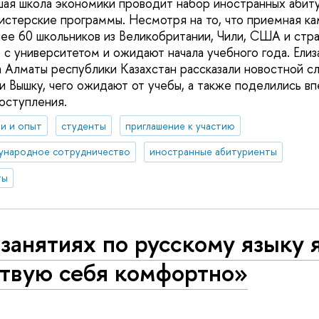
шая школа экономики проводит набор иностранных абит
гистерские программы. Несмотря на то, что приемная ка
лее 60 школьников из Великобритании, Чили, США и стр
 с университетом и ожидают начала учебного года. Елиз
а Алматы республики Казахстан рассказали новостной с
и Вышку, чего ожидают от учебы, а также поделились в
оступления.
и и опыт
студенты
приглашение к участию
ународное сотрудничество
иностранные абитуриенты
ты
занятиях по русскому языку 
ствую себя комфортно»