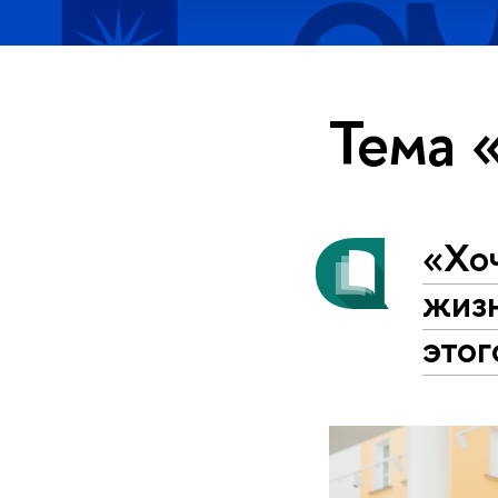
Тема 
«Хо
жизн
этог