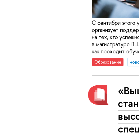
С сентября этого
организует поддер
на тех, кто успешн
в магистратуре ВШ
как проходит обуч
Образование
нов
«Выш
ста
выс
спе