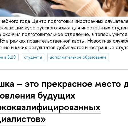
 учебного года Центр подготовки иностранных слушат
живающий курс русского языка для иностранных студен
о окончил подготовительное отделение, а теперь учится
Э в рамках правительственной квоты. Новостная служба
ение и каких результатов добиваются иностранные студ
ое в ВШЭ
студенты
дополнительное образование
ка – это прекрасное место 
новления будущих
ококвалифицированных
циалистов»