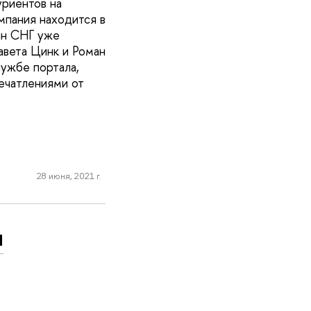
уриентов на
мпания находится в
ан СНГ уже
авета Цинк и Роман
лужбе портала,
печатлениями от
28 июня, 2021 г.
я