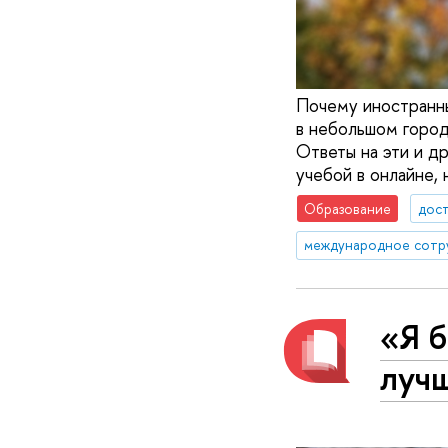
Почему иностранны
в небольшом город
Ответы на эти и д
учебой в онлайне,
Образование
дос
международное сотр
«Я б
луч