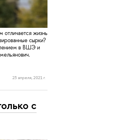
 отличается жизнь
азированные сырки?
плением в ВШЭ и
мельянович.
23 апреля, 2021 г.
только с