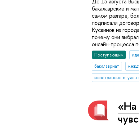
До 15 августа Выс
бакалаврские и ма
самом разгаре, бо
подписали договор
Кусаинов из город
почему они выбрал
онлайн-процесса п
Поступающим
иде
бакалавриат
межд
иностранные студен
«На 
чув