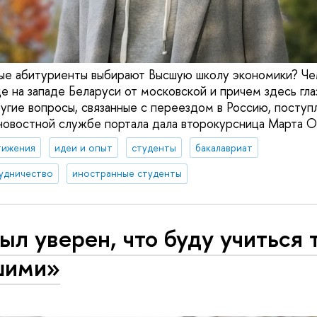
е абитуриенты выбирают Высшую школу экономики? Чем
е на западе Беларуси от московской и причем здесь гл
ругие вопросы, связанные с переездом в Россию, посту
 новостной службе портала дала второкурсница Марта О
тижения
идеи и опыт
студенты
бакалавриат
удничество
иностранные студенты
ыл уверен, что буду учиться 
шими»