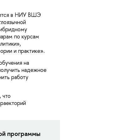
дится в НИУ ВШЭ
глоязычной
гибридному
нарам по курсам
литики»,
ории и практике».
обучения на
 получить надежное
нить работу
 что
траекторий
ой программы