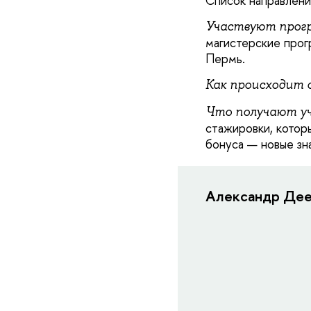
Список направлени
Участвуют прогр
магистерские прог
Пермь.
Как происходит 
Что получают у
стажировки, котор
бонуса — новые з
Александр Деев