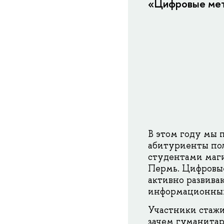
«Цифровые мето
В этом году мы 
абитуриенты по
студентами маг
Пермь. Цифровые
активно развива
информационных
Участники стажи
зачем гуманитар