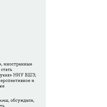
», иностранные
стать
ауках» НИУ ВШЭ,
перспективное и
ке
ммы, обсуждали,
ть