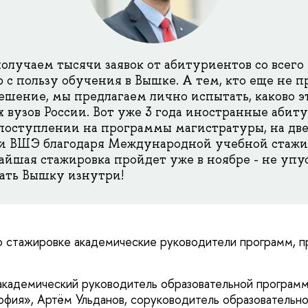
лучаем тысячи заявок от абитуриентов со всего м
р с пользу обучения в Вышке. А тем, кто еще не 
ешение, мы предлагаем лично испытать, каково эт
 вузов России. Вот уже 3 года иностранные абит
поступлении на программы магистратуры, на дв
и ВШЭ благодаря Международной учебной стажир
жайшая стажировка пройдет уже в ноябре - не упу
ать Вышку изнутри!
 о стажировке академические руководители программ, п
кадемический руководитель образовательной программ
фия», Артём Ульданов, соруководитель образовательн