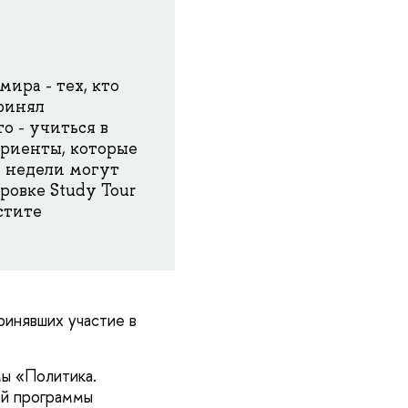
ира - тех, кто
принял
о - учиться в
уриенты, которые
е недели могут
овке Study Tour
стите
ринявших участие в
ы «Политика.
ой программы