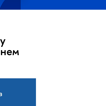
у
ннем