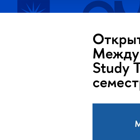
Открыт
Между
Study 
семест