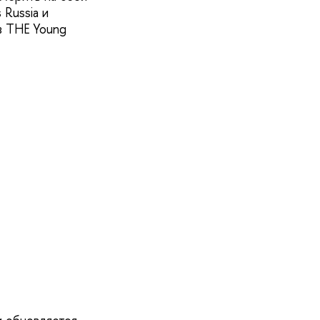
 Russia и
в THE Young