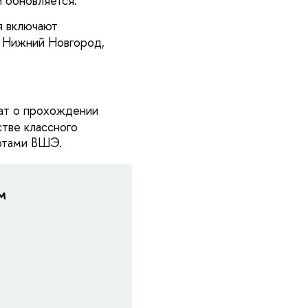
и обновляется.
я включают
, Нижний Новгород,
ат о прохождении
стве классного
ертами ВШЭ.
м