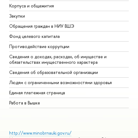
Корпуса и общежития
В
Закупки
П
Обращения граждан в НИУ ВШЭ
А
Фонд целевого капитала
Д
Противодействие коррупции
Ц
Сведения о доходах, расходах, об имуществе и
Б
обязательствах имущественного характера
О
Сведения об образовательной организации
О
Людям с ограниченными возможностями здоровья
Единая платежная страница
Работа в Вышке
http://www.minobrnauki.gov.ru/