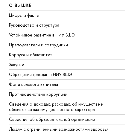
О ВЫШКЕ
Цифры и факты
Л
Руководство и структура
Д
Устойчивое развитие в НИУ ВШЭ
О
Преподаватели и сотрудники
П
Корпуса и общежития
В
Закупки
П
Обращения граждан в НИУ ВШЭ
А
Фонд целевого капитала
Д
Противодействие коррупции
Ц
Сведения о доходах, расходах, об имуществе и
Б
обязательствах имущественного характера
О
Сведения об образовательной организации
О
Людям с ограниченными возможностями здоровья