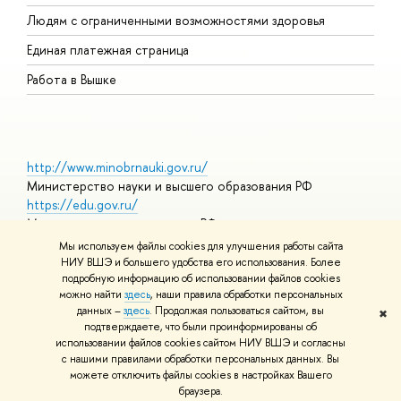
О
Людям с ограниченными возможностями здоровья
Единая платежная страница
Работа в Вышке
http://www.minobrnauki.gov.ru/
Министерство науки и высшего образования РФ
https://edu.gov.ru/
Министерство просвещения РФ
https://elearning.hse.ru/mooc
Мы используем файлы cookies для улучшения работы сайта
Массовые открытые онлайн-курсы
НИУ ВШЭ и большего удобства его использования. Более
подробную информацию об использовании файлов cookies
можно найти
здесь
, наши правила обработки персональных
данных –
здесь
. Продолжая пользоваться сайтом, вы
✖
© НИУ ВШЭ 1993–2026
Адреса и контакты
Условия
подтверждаете, что были проинформированы об
использования материалов
Политика конфиденциальности
Карта
использовании файлов cookies сайтом НИУ ВШЭ и согласны
сайта
с нашими правилами обработки персональных данных. Вы
Шрифты HSE Sans и HSE Slab разработаны в
Школе дизайна НИУ
можете отключить файлы cookies в настройках Вашего
ВШЭ
браузера.
Редактору