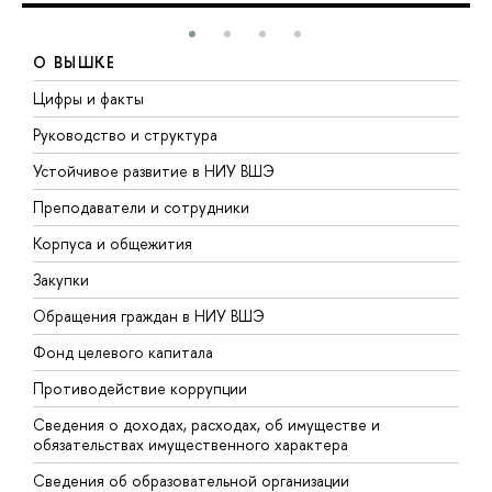
О ВЫШКЕ
Цифры и факты
Л
Руководство и структура
Д
Устойчивое развитие в НИУ ВШЭ
О
Преподаватели и сотрудники
П
Корпуса и общежития
В
Закупки
П
Обращения граждан в НИУ ВШЭ
А
Фонд целевого капитала
Д
Противодействие коррупции
Ц
Сведения о доходах, расходах, об имуществе и
Б
обязательствах имущественного характера
О
Сведения об образовательной организации