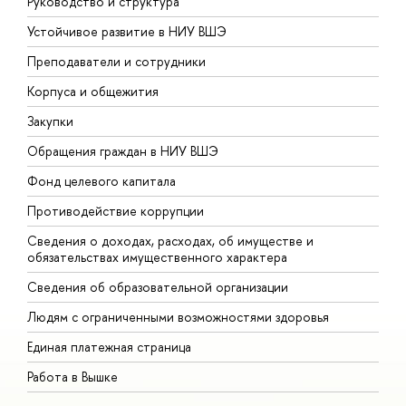
Руководство и структура
Д
Устойчивое развитие в НИУ ВШЭ
О
Преподаватели и сотрудники
П
Корпуса и общежития
В
Закупки
П
Обращения граждан в НИУ ВШЭ
А
Фонд целевого капитала
Д
Противодействие коррупции
Ц
Сведения о доходах, расходах, об имуществе и
Б
обязательствах имущественного характера
О
Сведения об образовательной организации
О
Людям с ограниченными возможностями здоровья
Единая платежная страница
Работа в Вышке