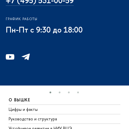
+7 (495) 531-00-59
ГРАФИК РАБОТЫ
Пн-Пт с 9:30 до 18:00
О ВЫШКЕ
Цифры и факты
Л
Руководство и структура
Д
Устойчивое развитие в НИУ ВШЭ
О