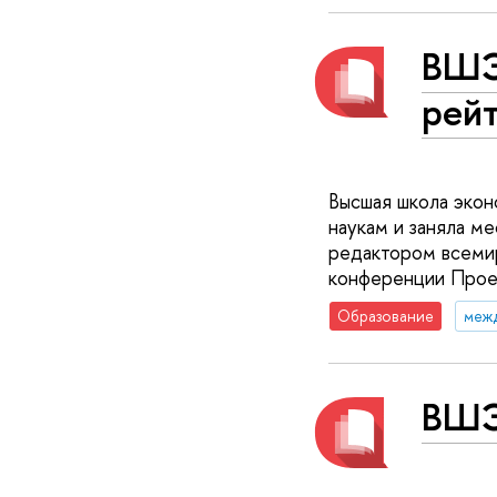
ВШЭ
рейт
Высшая школа экон
наукам и заняла ме
редактором всемир
конференции Прое
Образование
меж
ВШЭ