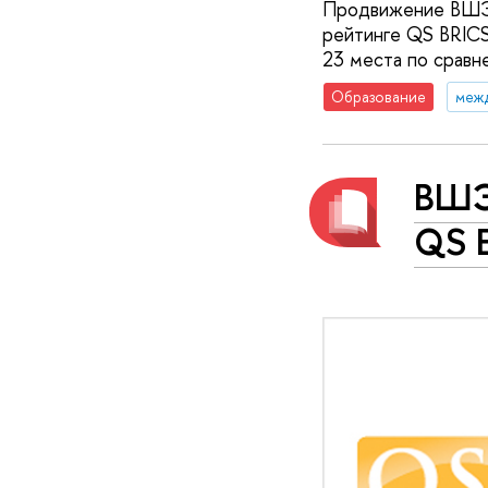
Продвижение ВШЭ в
рейтинге QS BRICS
23 места по сравн
Образование
меж
ВШЭ
QS 