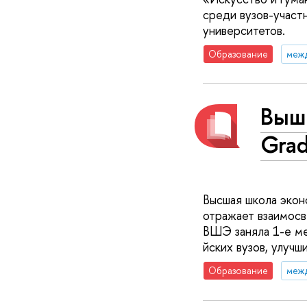
среди вузов-участ
университетов.
Образование
меж
Выш
Grad
Высшая школа эконо
отражает взаимосв
ВШЭ заняла 1-е ме
йских вузов, улучш
Образование
меж