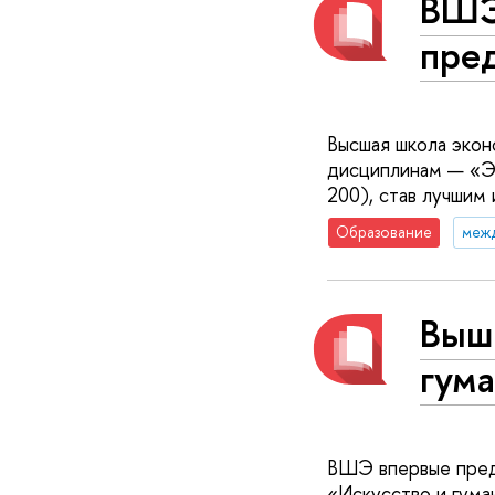
ВШЭ
пре
Высшая школа экон
дисциплинам — «Эк
200), став лучшим
Образование
меж
Выш
гум
ВШЭ впервые предс
«Искусство и гума