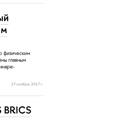
ый
ам
по физическим
ены главным
инаре-
27 ноября, 2017 г.
S BRICS