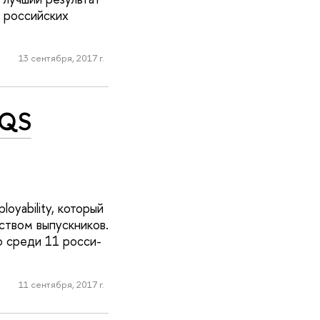
з российских
13 сентября, 2017 г.
 QS
oyability, который
тв­ом выпускников.
о среди 11 росси­
11 сентября, 2017 г.