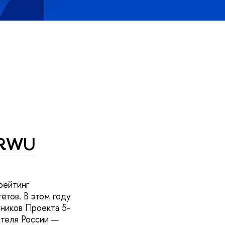
ARWU
рейтинг
етов. В этом году
тников Проекта 5-
ителя России —