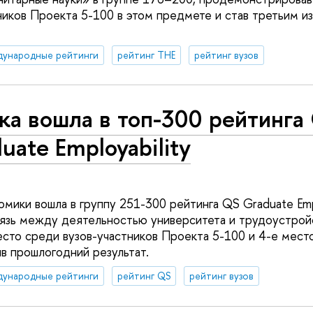
ников Проекта 5-100 в этом предмете и став третьим и
дународные рейтинги
рейтинг THE
рейтинг вузов
ка вошла в топ-300 рейтинга
ua­te Employability
ми­ки вошла в группу 25­1-300 рейтинга QS Gr­aduate Empl
язь между деятельностью университ­ета и трудоустройс
сто сре­ди вузов-участников Проекта 5-100 и 4-е мест
ив прошлогодний резуль­тат.
дународные рейтинги
рейтинг QS
рейтинг вузов