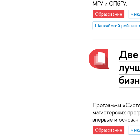
МГУ и СПбГУ.
Образование
меж
Шанхайский рейтинг
Две
луч
биз
Программы «Систе
магистерских прог
впервые и основан 
Образование
меж