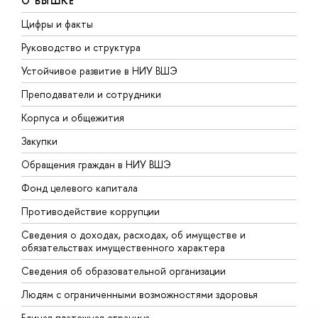
О ВЫШКЕ
Цифры и факты
Л
Руководство и структура
Д
Устойчивое развитие в НИУ ВШЭ
О
Преподаватели и сотрудники
П
Корпуса и общежития
В
Закупки
П
Обращения граждан в НИУ ВШЭ
А
Фонд целевого капитала
Д
Противодействие коррупции
Ц
Сведения о доходах, расходах, об имуществе и
Б
обязательствах имущественного характера
О
Сведения об образовательной организации
О
Людям с ограниченными возможностями здоровья
Единая платежная страница