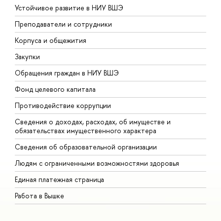
Устойчивое развитие в НИУ ВШЭ
О
Преподаватели и сотрудники
П
Корпуса и общежития
В
Закупки
П
Обращения граждан в НИУ ВШЭ
А
Фонд целевого капитала
Д
Противодействие коррупции
Ц
Сведения о доходах, расходах, об имуществе и
Б
обязательствах имущественного характера
О
Сведения об образовательной организации
О
Людям с ограниченными возможностями здоровья
Единая платежная страница
Работа в Вышке