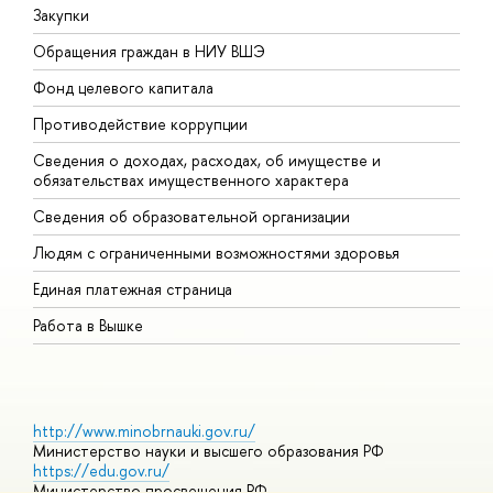
Закупки
П
Обращения граждан в НИУ ВШЭ
А
Фонд целевого капитала
Д
Противодействие коррупции
Ц
Сведения о доходах, расходах, об имуществе и
Б
обязательствах имущественного характера
О
Сведения об образовательной организации
О
Людям с ограниченными возможностями здоровья
Единая платежная страница
Работа в Вышке
http://www.minobrnauki.gov.ru/
Министерство науки и высшего образования РФ
https://edu.gov.ru/
Министерство просвещения РФ