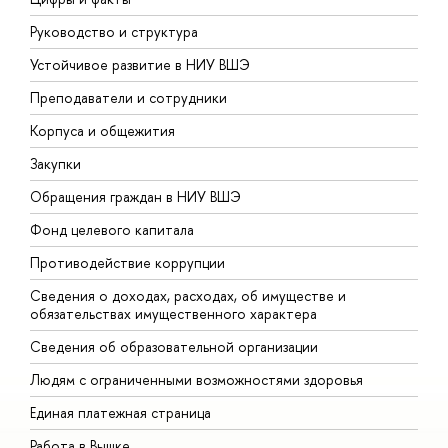
Руководство и структура
Д
Устойчивое развитие в НИУ ВШЭ
О
Преподаватели и сотрудники
П
Корпуса и общежития
В
Закупки
П
Обращения граждан в НИУ ВШЭ
А
Фонд целевого капитала
Д
Противодействие коррупции
Ц
Сведения о доходах, расходах, об имуществе и
Б
обязательствах имущественного характера
О
Сведения об образовательной организации
О
Людям с ограниченными возможностями здоровья
Единая платежная страница
Работа в Вышке