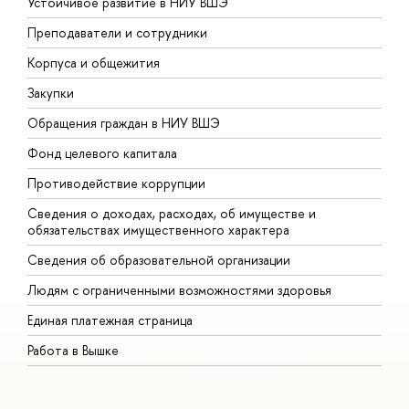
Устойчивое развитие в НИУ ВШЭ
О
Преподаватели и сотрудники
П
Корпуса и общежития
В
Закупки
П
Обращения граждан в НИУ ВШЭ
А
Фонд целевого капитала
Д
Противодействие коррупции
Ц
Сведения о доходах, расходах, об имуществе и
Б
обязательствах имущественного характера
О
Сведения об образовательной организации
О
Людям с ограниченными возможностями здоровья
Единая платежная страница
Работа в Вышке