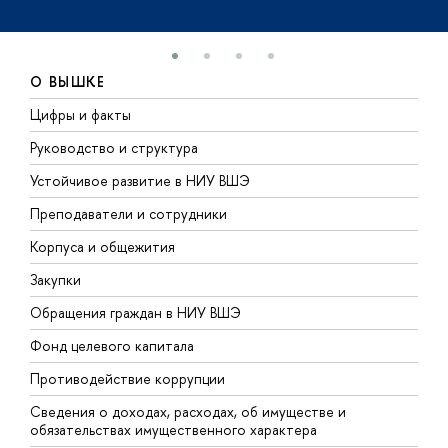
О ВЫШКЕ
Цифры и факты
Л
Руководство и структура
Д
Устойчивое развитие в НИУ ВШЭ
О
Преподаватели и сотрудники
П
Корпуса и общежития
В
Закупки
П
Обращения граждан в НИУ ВШЭ
А
Фонд целевого капитала
Д
Противодействие коррупции
Ц
Сведения о доходах, расходах, об имуществе и
Б
обязательствах имущественного характера
О