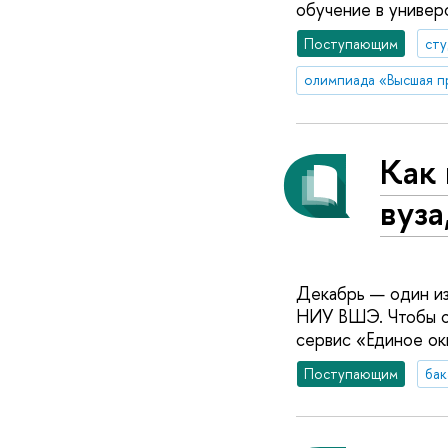
обучение в универ
Поступающим
ст
олимпиада «Высшая п
Как 
вуза
Декабрь — один из
НИУ ВШЭ. Чтобы об
сервис «Единое ок
Поступающим
бак