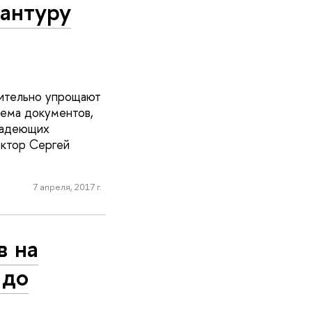
рантуру
чительно упрощают
ема документов,
ладеющих
ектор Сергей
7 апреля, 2017 г.
в на
 до