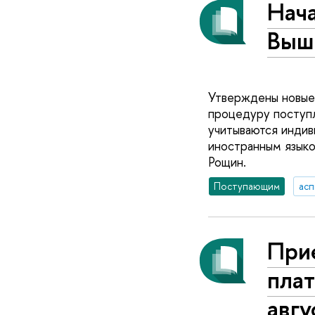
Нача
Выш
Утверждены новые
процедуру поступл
учитываются инди
иностранным языко
Рощин.
Поступающим
асп
При
пла
авгу