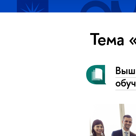
Тема 
Вышк
обуч