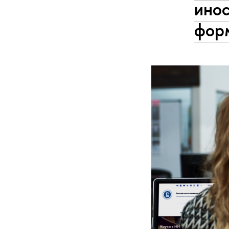
инос
фор