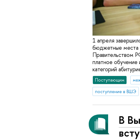
1 апреля завершил
бюджетные места в
Правительством РФ
платное обучение и
категорий абитури
Поступающим
ме
поступление в ВШЭ
В В
вст