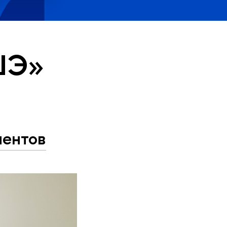
ВШЭ»
иентов