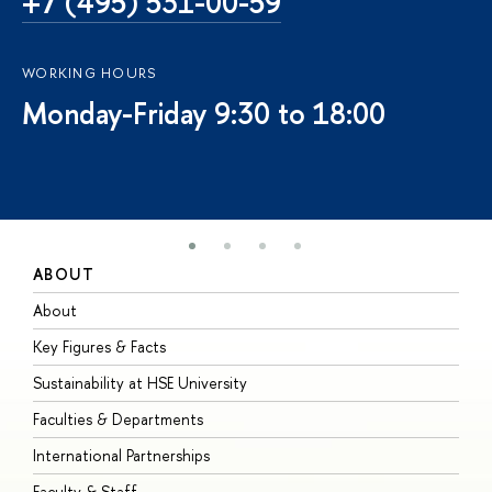
+7 (495) 531-00-59
WORKING HOURS
Monday-Friday 9:30 to 18:00
ABOUT
S
About
A
Key Figures & Facts
P
Sustainability at HSE University
U
Faculties & Departments
G
International Partnerships
E
Faculty & Staff
S