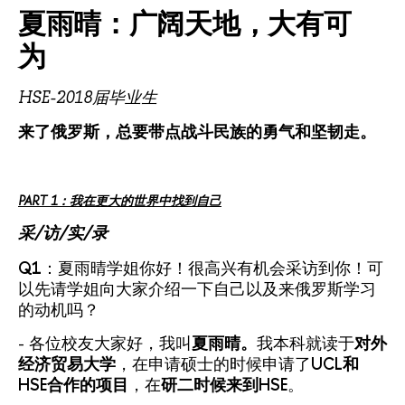
夏雨晴：广阔天地，大有可
为
HSE-2018届毕业生
来了俄罗斯，总要带点战斗民族的勇气和坚韧走。
PART 1：我在更大的世界中找到自己
采/访/实/录
Q1
：夏雨晴学姐你好！很高兴有机会采访到你！可
以先请学姐向大家介绍一下自己以及来俄罗斯学习
的动机吗？
- 各位校友大家好，我叫
夏雨晴。
我本科就读于
对外
经济贸易大学
，在申请硕士的时候申请了
UCL和
HSE合作的项目
，在
研二时候来到HSE
。