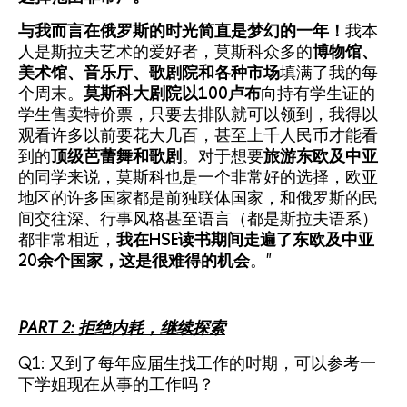
与我而言在俄罗斯的时光简直是梦幻的一年！
我本
人是斯拉夫艺术的爱好者，莫斯科众多的
博物馆、
美术馆、音乐厅、歌剧院和各种市场
填满了我的每
个周末。
莫斯科大剧院以100卢布
向持有学生证的
学生售卖特价票，只要去排队就可以领到，我得以
观看许多以前要花大几百，甚至上千人民币才能看
到的
顶级芭蕾舞和歌剧
。对于想要
旅游东欧及中亚
的同学来说，莫斯科也是一个非常好的选择，欧亚
地区的许多国家都是前独联体国家，和俄罗斯的民
间交往深、行事风格甚至语言（都是斯拉夫语系）
都非常相近，
我在HSE读书期间走遍了东欧及中亚
20余个国家，这是很难得的机会
。"
PART 2: 拒绝内耗，继续探索
Q1: 又到了每年应届生找工作的时期，可以参考一
下学姐现在从事的工作吗？