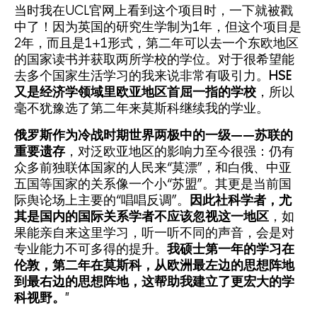
当时我在UCL官网上看到这个项目时，一下就被戳
中了！因为英国的研究生学制为1年，但这个项目是
2年，而且是1+1形式，第二年可以去一个东欧地区
的国家读书并获取两所学校的学位。对于很希望能
去多个国家生活学习的我来说非常有吸引力。
HSE
又是经济学领域里欧亚地区首屈一指的学校
，所以
毫不犹豫选了第二年来莫斯科继续我的学业。
俄罗斯作为冷战时期世界两极中的一级——苏联的
重要遗存
，对泛欧亚地区的影响力至今很强：仍有
众多前独联体国家的人民来“莫漂”，和白俄、中亚
五国等国家的关系像一个小“苏盟”。其更是当前国
际舆论场上主要的“唱唱反调”。
因此社科学者，尤
其是国内的国际关系学者不应该忽视这一地区
，如
果能亲自来这里学习，听一听不同的声音，会是对
专业能力不可多得的提升。
我硕士第一年的学习在
伦敦，第二年在莫斯科，从欧洲最左边的思想阵地
到最右边的思想阵地，这帮助我建立了更宏大的学
科视野。
"