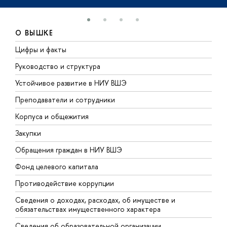
О ВЫШКЕ
Цифры и факты
Л
Руководство и структура
Д
Устойчивое развитие в НИУ ВШЭ
О
Преподаватели и сотрудники
П
Корпуса и общежития
В
Закупки
П
Обращения граждан в НИУ ВШЭ
А
Фонд целевого капитала
Д
Противодействие коррупции
Ц
Сведения о доходах, расходах, об имуществе и
Б
обязательствах имущественного характера
О
Сведения об образовательной организации