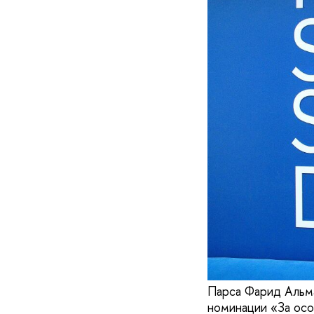
Парса Фарид Альм
номинации «За осо