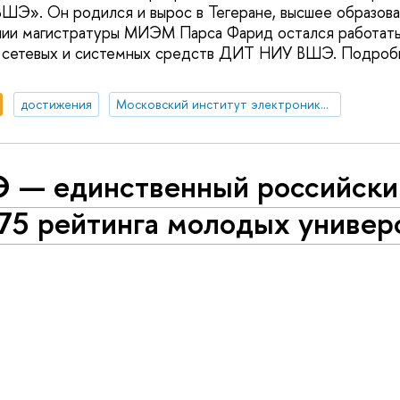
ШЭ». Он родился и вырос в Тегеране, высшее образова
нии магистратуры МИЭМ Парса Фарид остался работать
ел сетевых и системных средств ДИТ НИУ ВШЭ. Подроб
достижения
Московский институт электроники и математики им. А.Н. Тихонова
 — единственный российский
75 рейтинга молодых универ