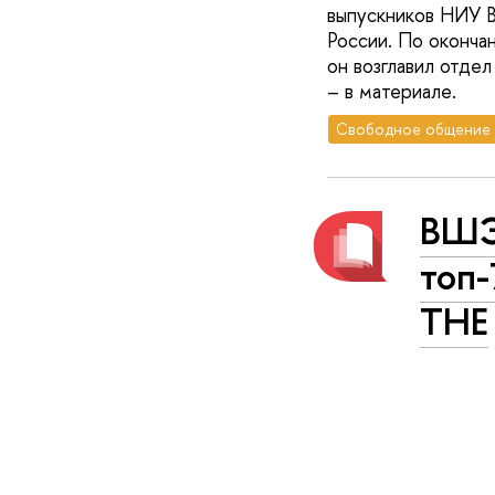
выпускников НИУ В
России. По оконча
он возглавил отд
– в материале.
Свободное общение
ВШЭ
топ-
ТНЕ