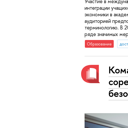
Участие в междун
интеграции учащи
экономики в акаде
аудиторией предпо
терминологию. В 2
ряде значимых мер
Образование
дос
Ком
сор
без