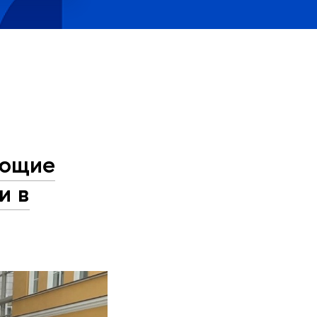
ающие
и в