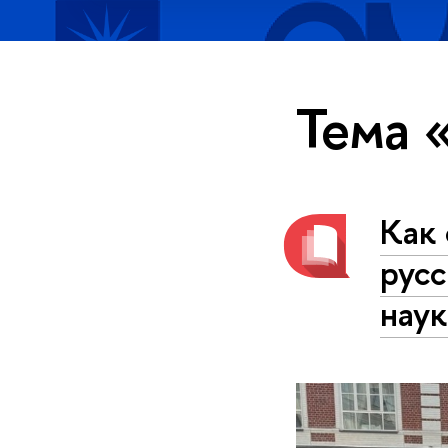
Тема 
Как
русс
нау