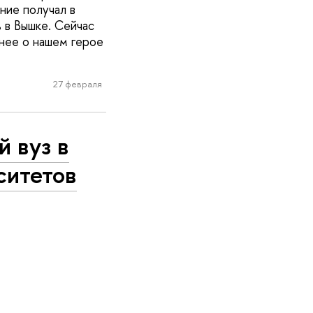
ние получал в
 в Вышке. Сейчас
нее о нашем герое
27 февраля
 вуз в
ситетов