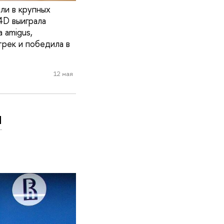
и в крупных
4D выиграла
 amigus,
трек и победила в
12 мая
я