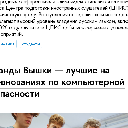
ародных конференциях и олимпиадах становится важны
хся Центра подготовки иностранных слушателей (ЦПИС
мическую среду. Выступления перед широкой исследов
лагают высокий уровень владения русским языком, вкл
026 году слушатели ЦПИС добились серьезных успехов,
оприятий.
тижения
студенты
анды Вышки — лучшие на
евнованиях по компьютерной
опасности