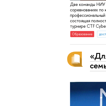
Две команды НИУ 
соревнованиях по 
профессиональный
состоящая полност
турнире CTF Cybe
Образование
дос
«Дл
сем