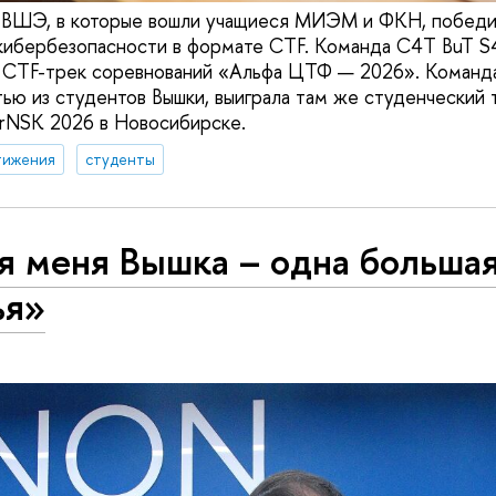
ВШЭ, в которые вошли учащиеся МИЭМ и ФКН, победил
кибербезопасности в формате CTF. Команда C4T BuT S
 CTF-трек соревнований «Альфа ЦТФ — 2026». Команда
ью из студентов Вышки, выиграла там же студенческий 
rNSK 2026 в Новосибирске.
тижения
студенты
я меня Вышка – одна больша
ья»