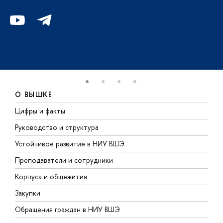
О ВЫШКЕ
Цифры и факты
Л
Руководство и структура
Д
Устойчивое развитие в НИУ ВШЭ
О
Преподаватели и сотрудники
П
Корпуса и общежития
ы
Закупки
П
Обращения граждан в НИУ ВШЭ
А