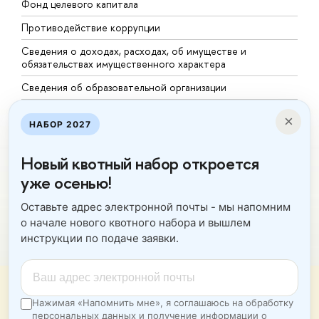
Фонд целевого капитала
Д
Противодействие коррупции
Ц
Сведения о доходах, расходах, об имуществе и
Б
обязательствах имущественного характера
О
Сведения об образовательной организации
О
Людям с ограниченными возможностями здоровья
×
НАБОР 2027
Единая платежная страница
Работа в Вышке
Новый квотный набор откроется
уже осенью!
Оставьте адрес электронной почты - мы напомним
о начале нового квотного набора и вышлем
http://www.minobrnauki.gov.ru/
инструкции по подаче заявки.
Министерство науки и высшего образования РФ
https://edu.gov.ru/
Министерство просвещения РФ
https://elearning.hse.ru/mooc
Мы используем файлы cookies для улучшения работы сайта
Массовые открытые онлайн-курсы
НИУ ВШЭ и большего удобства его использования. Более
Нажимая «Напомнить мне», я соглашаюсь на обработку
подробную информацию об использовании файлов cookies
персональных данных и получение информации о
можно найти
здесь
, наши правила обработки персональных