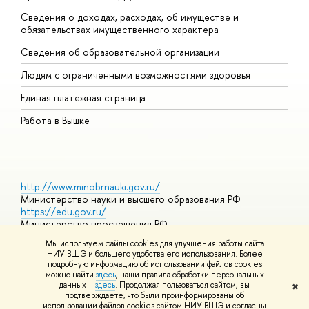
Сведения о доходах, расходах, об имуществе и
Б
обязательствах имущественного характера
О
Сведения об образовательной организации
О
Людям с ограниченными возможностями здоровья
Единая платежная страница
Работа в Вышке
http://www.minobrnauki.gov.ru/
Министерство науки и высшего образования РФ
https://edu.gov.ru/
Министерство просвещения РФ
https://elearning.hse.ru/mooc
Мы используем файлы cookies для улучшения работы сайта
Массовые открытые онлайн-курсы
НИУ ВШЭ и большего удобства его использования. Более
подробную информацию об использовании файлов cookies
можно найти
здесь
, наши правила обработки персональных
данных –
здесь
. Продолжая пользоваться сайтом, вы
✖
© НИУ ВШЭ 1993–2026
Адреса и контакты
Условия
подтверждаете, что были проинформированы об
использования материалов
Политика конфиденциальности
Карта
использовании файлов cookies сайтом НИУ ВШЭ и согласны