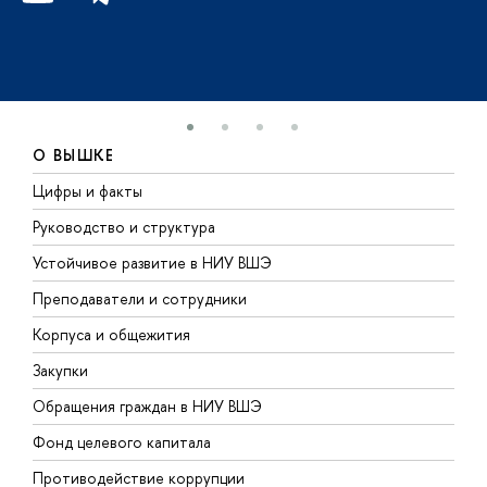
О ВЫШКЕ
Цифры и факты
Л
Руководство и структура
Д
Устойчивое развитие в НИУ ВШЭ
О
Преподаватели и сотрудники
П
Корпуса и общежития
В
Закупки
П
Обращения граждан в НИУ ВШЭ
А
Фонд целевого капитала
Д
Противодействие коррупции
Ц