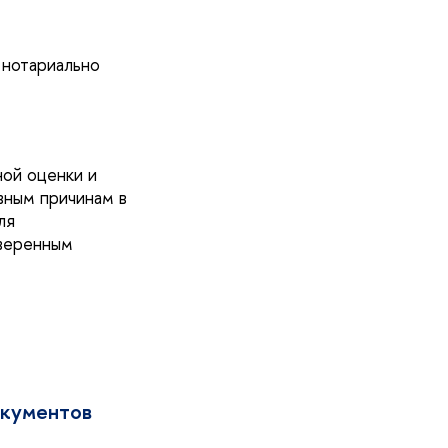
 нотариально
ной оценки и
ивным причинам в
ля
аверенным
окументов