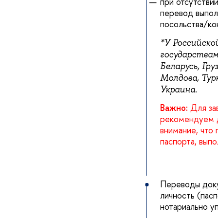
при отсутстви
перевод выпол
посольства/ко
*У Российско
государствам
Беларусь, Гру
Молдова, Тур
Украина.
Важно:
Для зав
рекомендуем д
внимание, что
паспорта, вып
Переводы доку
личность (пас
нотариально у