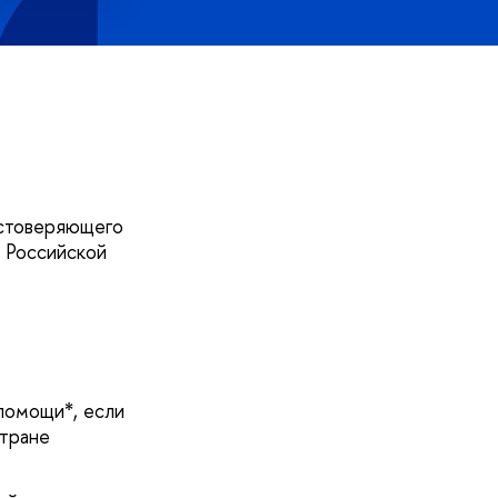
остоверяющего
и Российской
помощи*, если
стране