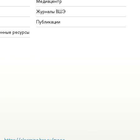
Медиацентр
Журналы ВШЭ
Публикации
онные ресурсы
https://elearning.hse.ru/mooc