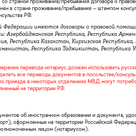
и со страной проживания/пребывания договора о правов
нен в стране проживания/пребывания – штампом консул
нсульства РФ.
й Федерации имеются договоры о правовой помощ
и: Азербайджанская Республика, Республика Армен
зия, Республика Казахстан, Киргизская Республика,
кменистан, Республика Таджикистан, Республика У
ерения перевода нотариус должен использовать русски
елать все переводы документов в посольстве/консуль
 по приезде в некоторых отделениях МВД могут потреб
олненный на территории РФ.
ментов об иностранном образовании и документа, уд
порт), оформленные на территории Российской Федерац
полномоченным лицом (нотариусом).