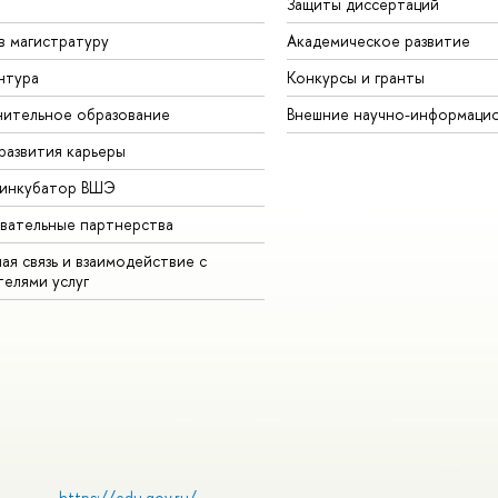
Защиты диссертаций
в магистратуру
Академическое развитие
нтура
Конкурсы и гранты
ительное образование
Внешние научно-информаци
развития карьеры
-инкубатор ВШЭ
вательные партнерства
ая связь и взаимодействие с
телями услуг
https://edu.gov.ru/