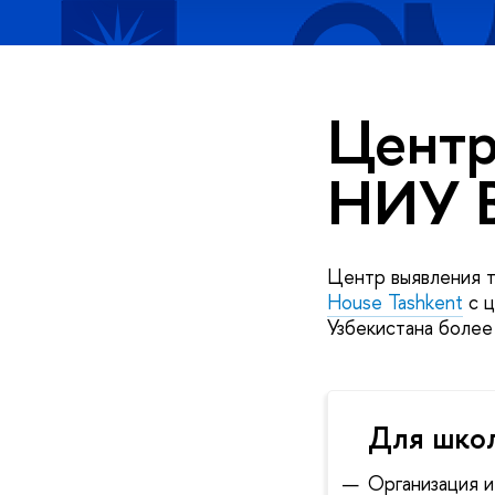
Центр
НИУ В
Центр выявления 
House Tashkent
с ц
Узбекистана более
Для школ
Организация и