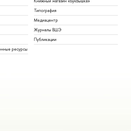
Книжный магазин «БукВышка»
Типография
Медиацентр
Журналы ВШЭ
Публикации
онные ресурсы