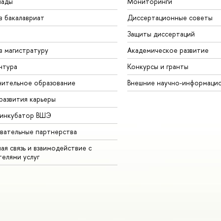
иады
Мониторинги
в бакалавриат
Диссертационные советы
Защиты диссертаций
в магистратуру
Академическое развитие
нтура
Конкурсы и гранты
ительное образование
Внешние научно-информаци
развития карьеры
-инкубатор ВШЭ
вательные партнерства
ая связь и взаимодействие с
телями услуг