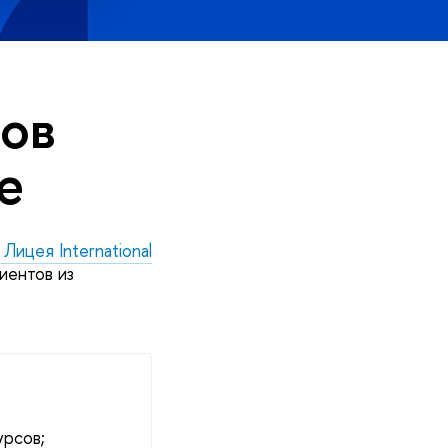
тов
е
Лицея International
иентов из
урсов;