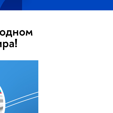
 одном
ира!