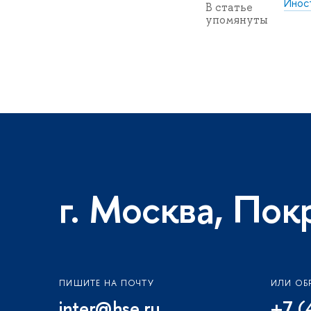
Инос
В статье
упомянуты
г. Москва, Пок
ПИШИТЕ НА ПОЧТУ
ИЛИ ОБ
inter@hse.ru
+7 (