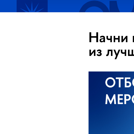
Начни 
из луч