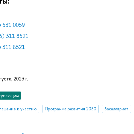
ты:
) 531 0059
6) 311 8521
) 311 8521
густа, 2023 г.
тупающим
лашение к участию
Программа развития 2030
бакалавриат