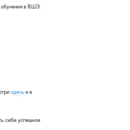
 обучения в ВШЭ.
мотри
здесь
и в
ть себе успешное