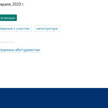
враля, 2023 г.
тупающим
лашение к участию
магистратура
транным абитуриентам