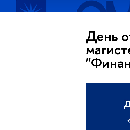
День о
магист
"Финан