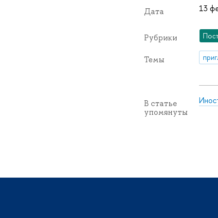
13 фе
Дата
Пос
Рубрики
приг
Темы
Инос
В статье
упомянуты