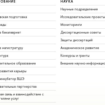
ЗОВАНИЕ
НАУКА
Научные подразделения
вская подготовка
Исследовательские проекты
иады
Мониторинги
в бакалавриат
Диссертационные советы
Защиты диссертаций
в магистратуру
Академическое развитие
нтура
Конкурсы и гранты
ительное образование
Внешние научно-информаци
развития карьеры
-инкубатор ВШЭ
вательные партнерства
ая связь и взаимодействие с
телями услуг