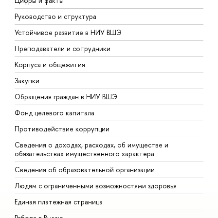
Цифры и факты
Л
Руководство и структура
Д
Устойчивое развитие в НИУ ВШЭ
О
Преподаватели и сотрудники
П
Корпуса и общежития
В
Закупки
П
Обращения граждан в НИУ ВШЭ
А
Фонд целевого капитала
Д
Противодействие коррупции
Ц
Сведения о доходах, расходах, об имуществе и
Б
обязательствах имущественного характера
О
Сведения об образовательной организации
О
Людям с ограниченными возможностями здоровья
Единая платежная страница
Работа в Вышке