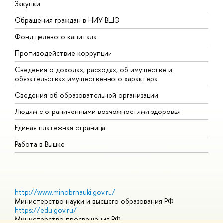
Закупки
П
Обращения граждан в НИУ ВШЭ
А
Фонд целевого капитала
Д
Противодействие коррупции
Ц
Сведения о доходах, расходах, об имуществе и
Б
обязательствах имущественного характера
О
Сведения об образовательной организации
О
Людям с ограниченными возможностями здоровья
Единая платежная страница
Работа в Вышке
http://www.minobrnauki.gov.ru/
Министерство науки и высшего образования РФ
https://edu.gov.ru/
Министерство просвещения РФ