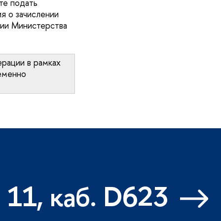
те подать
я о зачислении
ции Министерства
ерации в рамках
еменно
 11, каб. D623