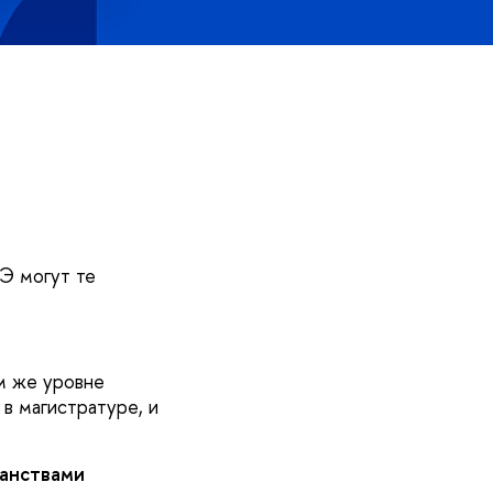
Э могут те
ом же уровне
в магистратуре, и
данствами