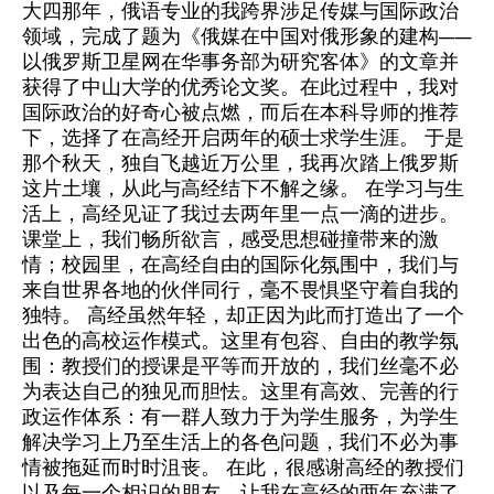
大四那年，俄语专业的我跨界涉足传媒与国际政治
领域，完成了题为《俄媒在中国对俄形象的建构——
以俄罗斯卫星网在华事务部为研究客体》的文章并
获得了中山大学的优秀论文奖。在此过程中，我对
国际政治的好奇心被点燃，而后在本科导师的推荐
下，选择了在高经开启两年的硕士求学生涯。 于是
那个秋天，独自飞越近万公里，我再次踏上俄罗斯
这片土壤，从此与高经结下不解之缘。 在学习与生
活上，高经见证了我过去两年里一点一滴的进步。
课堂上，我们畅所欲言，感受思想碰撞带来的激
情；校园里，在高经自由的国际化氛围中，我们与
来自世界各地的伙伴同行，毫不畏惧坚守着自我的
独特。 高经虽然年轻，却正因为此而打造出了一个
出色的高校运作模式。这里有包容、自由的教学氛
围：教授们的授课是平等而开放的，我们丝毫不必
为表达自己的独见而胆怯。这里有高效、完善的行
政运作体系：有一群人致力于为学生服务，为学生
解决学习上乃至生活上的各色问题，我们不必为事
情被拖延而时时沮丧。 在此，很感谢高经的教授们
以及每一个相识的朋友，让我在高经的两年充满了