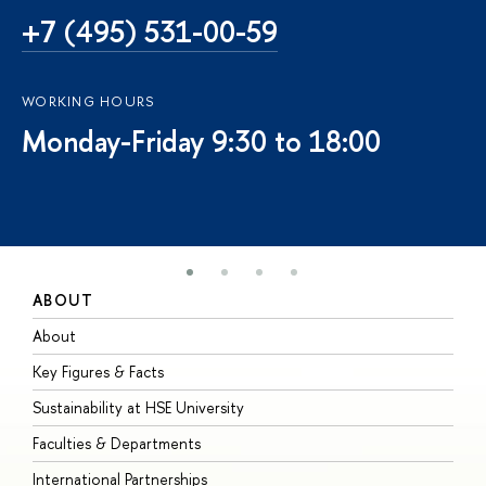
+7 (495) 531-00-59
WORKING HOURS
Monday-Friday 9:30 to 18:00
ABOUT
S
About
A
Key Figures & Facts
P
Sustainability at HSE University
U
Faculties & Departments
G
International Partnerships
E