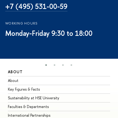
+7 (495) 531-00-59
WORKING HOURS
Monday-Friday 9:30 to 18:00
ABOUT
S
About
A
Key Figures & Facts
P
Sustainability at HSE University
U
Faculties & Departments
G
International Partnerships
E