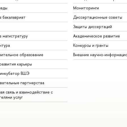
иады
Мониторинги
в бакалавриат
Диссертационные советы
Защиты диссертаций
в магистратуру
Академическое развитие
нтура
Конкурсы и гранты
ительное образование
Внешние научно-информаци
развития карьеры
-инкубатор ВШЭ
вательные партнерства
ая связь и взаимодействие с
телями услуг