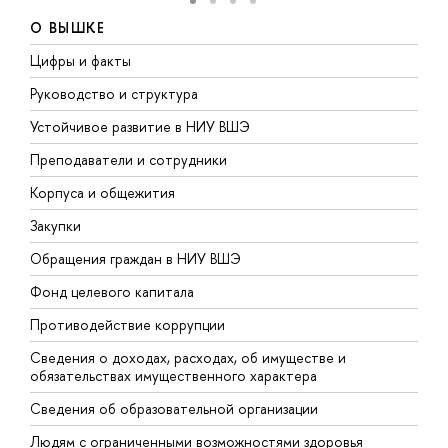
О ВЫШКЕ
Цифры и факты
Л
Руководство и структура
Д
Устойчивое развитие в НИУ ВШЭ
О
Преподаватели и сотрудники
П
Корпуса и общежития
В
Закупки
П
Обращения граждан в НИУ ВШЭ
А
Фонд целевого капитала
Д
Противодействие коррупции
Ц
Сведения о доходах, расходах, об имуществе и
Б
обязательствах имущественного характера
О
Сведения об образовательной организации
О
Людям с ограниченными возможностями здоровья